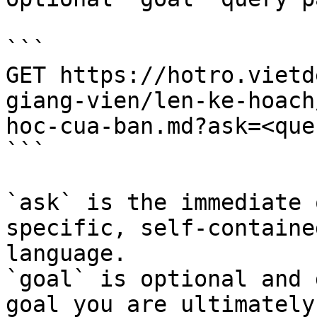
```

GET https://hotro.vietd
giang-vien/len-ke-hoach
hoc-cua-ban.md?ask=<que
```

`ask` is the immediate 
specific, self-containe
language.

`goal` is optional and 
goal you are ultimately