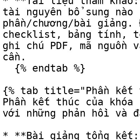
* **Tài liệu tham khảo:
tài nguyên bổ sung nào 
phần/chương/bài giảng. 
checklist, bảng tính, t
ghi chú PDF, mã nguồn v
cần.

  {% endtab %}

{% tab title="Phần kết 
Phần kết thúc của khóa 
với những phản hồi và đ
* **Bài giảng tổng kết: