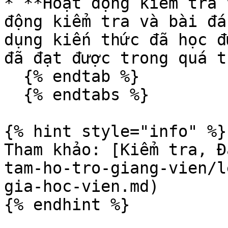
* **Hoạt động kiểm tra 
động kiểm tra và bài đá
dụng kiến thức đã học đ
đã đạt được trong quá t
  {% endtab %}

  {% endtabs %}

{% hint style="info" %}

Tham khảo: [Kiểm tra, Đ
tam-ho-tro-giang-vien/l
gia-hoc-vien.md)

{% endhint %}
