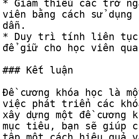
* Giảm thiểu các trở ng
viên bằng cách sử dụng 
dẫn.

* Duy trì tính liên tục
để giữ cho học viên qua
### Kết luận

Đề cương khóa học là mộ
việc phát triển các khó
xây dựng một đề cương k
mục tiêu, bạn sẽ giúp c
tập một cách hiệu quả v