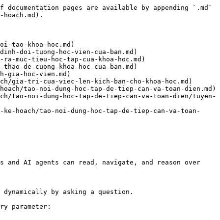
f documentation pages are available by appending `.md` 
-hoach.md).

oi-tao-khoa-hoc.md)

dinh-doi-tuong-hoc-vien-cua-ban.md)

-ra-muc-tieu-hoc-tap-cua-khoa-hoc.md)

-thao-de-cuong-khoa-hoc-cua-ban.md)

h-gia-hoc-vien.md)

ch/gia-tri-cua-viec-len-kich-ban-cho-khoa-hoc.md)

hoach/tao-noi-dung-hoc-tap-de-tiep-can-va-toan-dien.md)

ch/tao-noi-dung-hoc-tap-de-tiep-can-va-toan-dien/tuyen-
-ke-hoach/tao-noi-dung-hoc-tap-de-tiep-can-va-toan-
s and AI agents can read, navigate, and reason over 
 dynamically by asking a question.

ry parameter:
