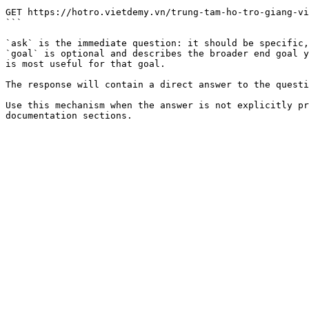
```

GET https://hotro.vietdemy.vn/trung-tam-ho-tro-giang-vi
```

`ask` is the immediate question: it should be specific,
`goal` is optional and describes the broader end goal y
is most useful for that goal.

The response will contain a direct answer to the questi
Use this mechanism when the answer is not explicitly pr