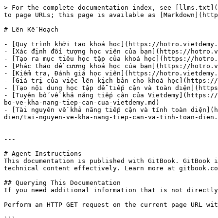
> For the complete documentation index, see [llms.txt](
to page URLs; this page is available as [Markdown](http
# Lên Kế Hoạch

- [Quy trình khởi tạo khoá học](https://hotro.vietdemy.
- [Xác định đối tượng học viên của bạn](https://hotro.v
- [Tạo ra mục tiêu học tập của khoá học](https://hotro.
- [Phác thảo đề cương khoá học của bạn](https://hotro.v
- [Kiểm tra, Đánh giá học viên](https://hotro.vietdemy.
- [Giá trị của việc lên kịch bản cho khoá học](https://
- [Tạo nội dung học tập dễ tiếp cận và toàn diện](https
- [Tuyên bố về khả năng tiếp cận của Vietdemy](https://
bo-ve-kha-nang-tiep-can-cua-vietdemy.md)

- [Tài nguyên về khả năng tiếp cận và tính toàn diện](h
dien/tai-nguyen-ve-kha-nang-tiep-can-va-tinh-toan-dien.
---

# Agent Instructions

This documentation is published with GitBook. GitBook i
technical content effectively. Learn more at gitbook.co
## Querying This Documentation

If you need additional information that is not directly
Perform an HTTP GET request on the current page URL wit