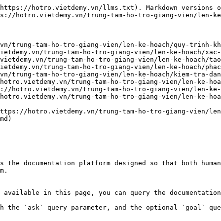
https://hotro.vietdemy.vn/llms.txt). Markdown versions o
s://hotro.vietdemy.vn/trung-tam-ho-tro-giang-vien/len-ke
vn/trung-tam-ho-tro-giang-vien/len-ke-hoach/quy-trinh-kh
ietdemy.vn/trung-tam-ho-tro-giang-vien/len-ke-hoach/xac-
vietdemy.vn/trung-tam-ho-tro-giang-vien/len-ke-hoach/tao
ietdemy.vn/trung-tam-ho-tro-giang-vien/len-ke-hoach/phac
vn/trung-tam-ho-tro-giang-vien/len-ke-hoach/kiem-tra-dan
hotro.vietdemy.vn/trung-tam-ho-tro-giang-vien/len-ke-hoa
://hotro.vietdemy.vn/trung-tam-ho-tro-giang-vien/len-ke-
hotro.vietdemy.vn/trung-tam-ho-tro-giang-vien/len-ke-hoa
ttps://hotro.vietdemy.vn/trung-tam-ho-tro-giang-vien/len
md)

s the documentation platform designed so that both human
m.

 available in this page, you can query the documentation
h the `ask` query parameter, and the optional `goal` que